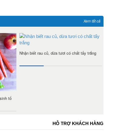
Xem tất cả
Nhận biết rau củ, dừa tươi có chất tẩy trắng
sinh tố
HỖ TRỢ KHÁCH HÀNG