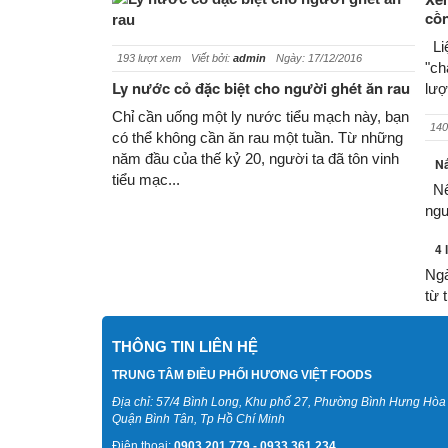
cồn
Liệ
193 lượt xem
Viết bởi:
admin
Ngày: 17/12/2016
"ch
Ly nước cỏ đặc biệt cho người ghét ăn rau
lượ
Chỉ cần uống một ly nước tiểu mạch này, bạn
140
có thể không cần ăn rau một tuần. Từ những
năm đầu của thế kỷ 20, người ta đã tôn vinh
Nấ
tiểu mạc...
Nếu
ngư
4 
Ngà
từ t
THÔNG TIN LIÊN HỆ
TRUNG TÂM ĐIỀU PHỐI HƯƠNG VIỆT FOODS
Địa chỉ: 57/4 Bình Long, Khu phố 27, Phường Bình Hưng Hòa
Quận Bình Tân, Tp Hồ Chí Minh
Điện thoại:
0903.201.779 - 0933.361.234