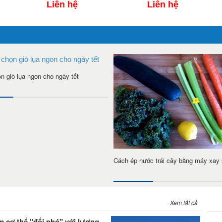
Liên hệ
Liên hệ
n giò lụa ngon cho ngày tết
Cách ép nước trái cây bằng máy xay 
Xem tất cả
 cơ thể "đối phó" với lượng