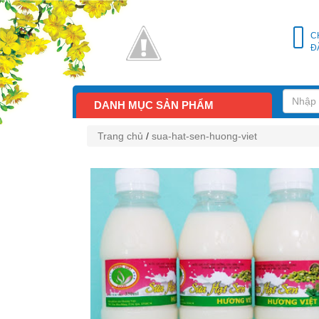
C
Đ
DANH MỤC SẢN PHẨM
Trang chủ
/
sua-hat-sen-huong-viet