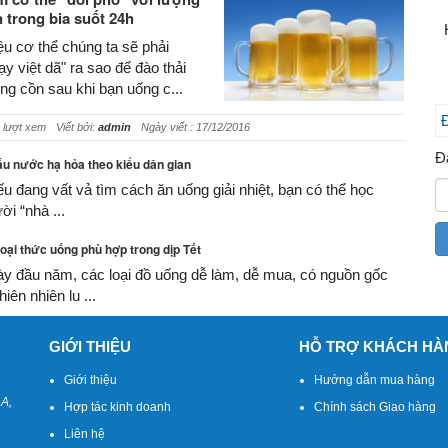
 trong bia suốt 24h
u cơ thể chúng ta sẽ phải
ạy việt dã" ra sao để đào thải
ng cồn sau khi bạn uống c...
 lượt xem
Viết bởi:
admin
Ngày viết : 17/12/2016
Đ
u nước hạ hỏa theo kiểu dân gian
 đang vất vả tìm cách ăn uống giải nhiệt, bạn có thể học
ời “nhà ...
loại thức uống phù hợp trong dịp Tết
y đầu năm, các loại đồ uống dễ làm, dễ mua, có nguồn gốc
hiên nhiên lu ...
GIỚI THIỆU
HỖ TRỢ KHÁCH HÀ
Giới thiệu
Hướng dẫn mua hàng
 A,
Hợp tác kinh doanh
Chính sách Giao hàng
Liên hệ